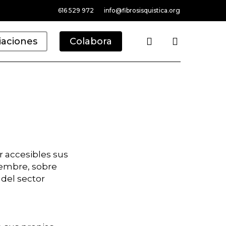
616 529 972
info@fibrosisquistica.org
search
iaciones
Colabora
 accesibles sus
iembre, sobre
 del sector