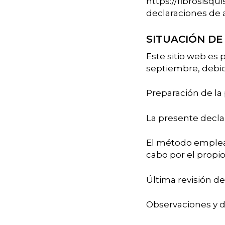
https://fibrosisqu
declaraciones de a
SITUACIÓN DE
Este sitio web es
Hit enter to search or ESC to close
septiembre, debid
Preparación de la
La presente decla
El método emplead
cabo por el propi
Última revisión de
Observaciones y d