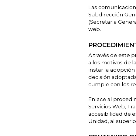
Las comunicaciones
Subdirección Gene
(Secretaría Gener
web.
PROCEDIMIENT
A través de este 
a los motivos de l
instar la adopció
decisión adoptada
cumple con los req
Enlace al procedi
Servicios Web, Tr
accesibilidad de e
Unidad, al superio