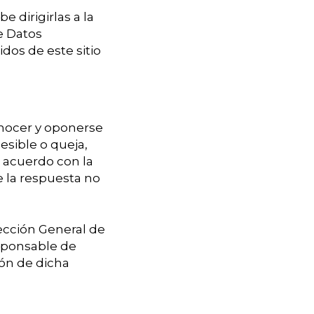
 dirigirlas a la
e Datos
dos de este sitio
onocer y oponerse
esible o queja,
e acuerdo con la
e la respuesta no
rección General de
sponsable de
ión de dicha