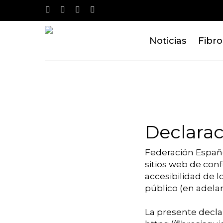
Skip
twitter
facebook
youtube
instagram
to
main
Noticias
Fibro
content
Declarac
Federación Españo
sitios web de con
accesibilidad de l
público (en adelan
La presente declar