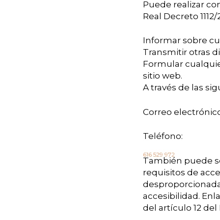
Puede realizar com
Real Decreto 1112
Informar sobre cu
Transmitir otras d
Formular cualquier
sitio web.
A través de las sig
Correo electrónic
Teléfono:
616 529 972
También puede sol
requisitos de acce
desproporcionada;
accesibilidad. Enl
del artículo 12 de