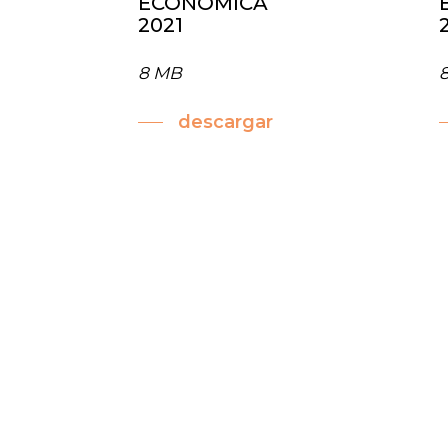
ECONÓMICA
2021
8 MB
descargar
Planes de
actividades