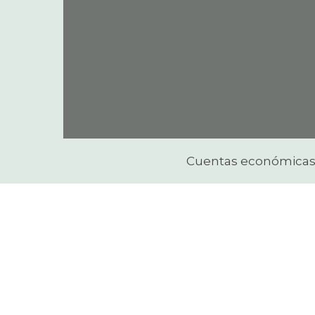
Cuentas económica
Hit enter to search or ESC to close