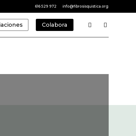
616 529 972
info@fibrosisquistica.org
search
iaciones
Colabora