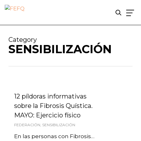
Skip
to
Category
main
SENSIBILIZACIÓN
content
12 píldoras informativas
sobre la Fibrosis Quística.
MAYO: Ejercicio físico
FEDERACIÓN
,
SENSIBILIZACIÓN
En las personas con Fibrosis…