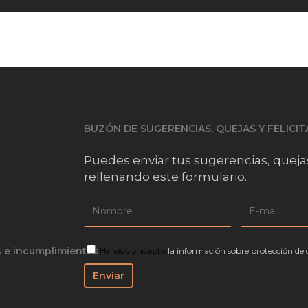
BUZÓN DE SUGERENCIAS, QUEJAS Y FELICI
Puedes enviar tus sugerencias, queja
rellenando este formulario.
s e incumplimientos
He leído y acepto
la información sobre protección de 