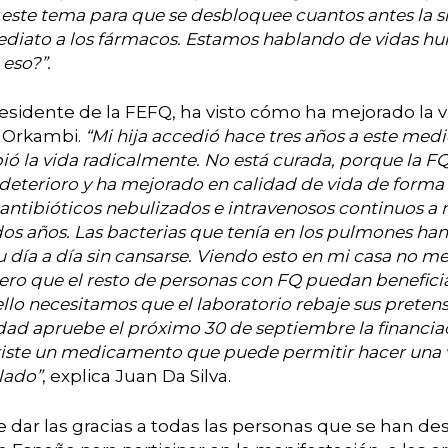
 este tema para que se desbloquee cuantos antes la s
ediato a los fármacos. Estamos hablando de vidas h
eso?”.
residente de la FEFQ, ha visto cómo ha mejorado la v
 Orkambi.
“Mi hija accedió hace tres años a este med
ó la vida radicalmente. No está curada, porque la FQ 
 deterioro y ha mejorado en calidad de vida de form
antibióticos nebulizados e intravenosos continuos a
os años. Las bacterias que tenía en los pulmones ha
 día a día sin cansarse. Viendo esto en mi casa no 
ero que el resto de personas con FQ puedan benefici
ello necesitamos que el laboratorio rebaje sus prete
idad apruebe el próximo 30 de septiembre la financia
iste un medicamento que puede permitir hacer una v
lado”
, explica Juan Da Silva.
e dar las gracias a todas las personas que se han d