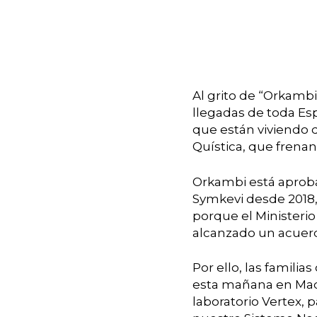
Al grito de “Orkambi
llegadas de toda Esp
que están viviendo 
Quística, que frena
Hit enter to search or ESC to close
Orkambi está aprob
Symkevi desde 2018,
porque el Ministerio
alcanzado un acuer
Por ello, las familia
esta mañana en Mad
laboratorio Vertex,