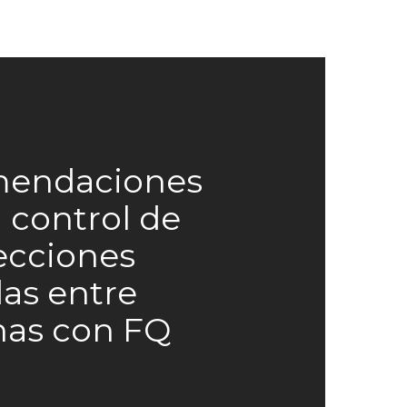
endaciones
l control de
fecciones
as entre
nas con FQ