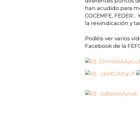
diferentes puntos de
han acudido para mo
COCEMFE, FEDER… Y p
la reivindicación y 
Podéis ver varios ví
Facebook de la FEF