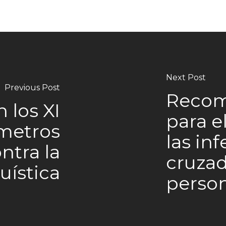
Next Post
Previous Post
Recom
n los XI
para e
metros
las in
ontra la
cruzad
uística
perso