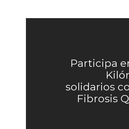
Participa e
Kiló
solidarios c
Fibrosis Q