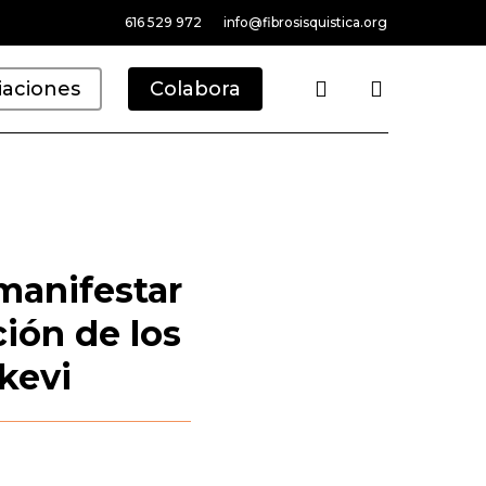
616 529 972
info@fibrosisquistica.org
search
iaciones
Colabora
manifestar
ción de los
kevi