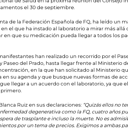
ional de Salud en la próxima reunión del Consejo In
camentos el 30 de septiembre.
nta de la Federación Española de FQ, ha leído un ma
 en el que ha instado al laboratorio a mirar más allá
 en que su medicación pueda llegar a todos los pa
manifestantes han realizado un recorrido por el Pase
 Paseo del Prado, hasta llegar frente al Ministerio 
ncentración, en la que han solicitado al Ministerio q
ia en su agenda y que busque nuevas formas de acc
gue llegar a un acuerdo con el laboratorio, ya que 
 primero.
Blanca Ruiz en sus declaraciones:
“Quizás ellos no te
 enfermedad degenerativa como la FQ, cuatro años pue
e espera de trasplante e incluso la muerte. No es admi
mientos por un tema de precios. Exigimos a ambas pa