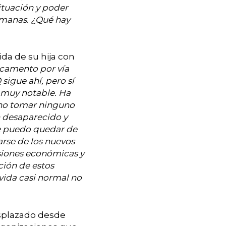
ituación y poder
umanas. ¿Qué hay
ida de su hija con
icamento por vía
sigue ahí, pero sí
a muy notable. Ha
 no tomar
ninguno
n desaparecido y
me puedo quedar de
arse de los nuevos
nsiones económicas y
ción de estos
ida casi normal no
esplazado desde