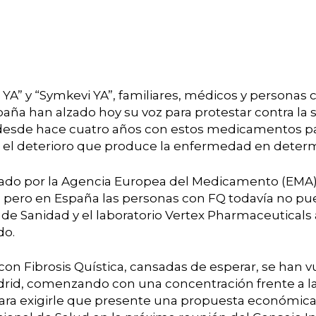
 YA” y “Symkevi YA”, familiares, médicos y personas c
aña han alzado hoy su voz para protestar contra la
desde hace cuatro años con estos medicamentos par
n el deterioro que produce la enfermedad en dete
ado por la Agencia Europea del Medicamento (EMA)
 pero en España las personas con FQ todavía no pu
 de Sanidad y el laboratorio Vertex Pharmaceutical
do.
s con Fibrosis Quística, cansadas de esperar, se han v
rid, comenzando con una concentración frente a la
 para exigirle que presente una propuesta económic