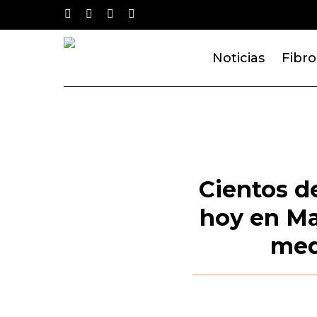
Skip
twitter
facebook
youtube
instagram
to
main
Noticias
Fibro
content
Cientos d
hoy en Mad
med