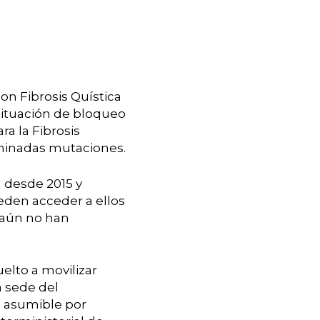
on Fibrosis Quística
 situación de bloqueo
a la Fibrosis
rminadas mutaciones.
 desde 2015 y
eden acceder a ellos
s aún no han
uelto a movilizar
 sede del
a asumible por