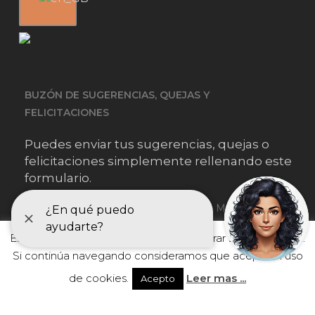
BUZÓN DE SUGERENCIAS, QUEJAS Y
FELICITACIONES
Puedes enviar tus sugerencias, quejas o
felicitaciones simplemente rellenando este
formulario.
Este sitio web utiliza cookies para mejorar su experiencia.
He leído y acepto
la información sobre protección de datos
Si continúa navegando consideramos que acepta el uso
de cookies.
Leer mas ...
Acepto
© 2026 FEFQ.
Política de Privacidad
|
Aviso Legal
|