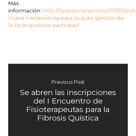
Más
información:
http://fqvalenciana.com/2015/03/un
nueva-herramienta-para-la-auto-gestion-de-
la-fq-te-gustaria-participar/
Previous Post
Se abren las inscripciones
del I Encuentro de
Fisioterapeutas para la
Fibrosis Quística