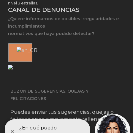
nivel 3 estrellas.
CANAL DE DENUNCIAS
¿Quiere informarnos de posibles irregularidades e
incumplimientos
normativos que haya podido detectar?
BUZÓN DE SUGERENCIAS, QUEJAS Y
FELICITACIONES
Puedes enviar tus sugerencias, quejas o
felicitaciones simplemente rellenando este
formulario.