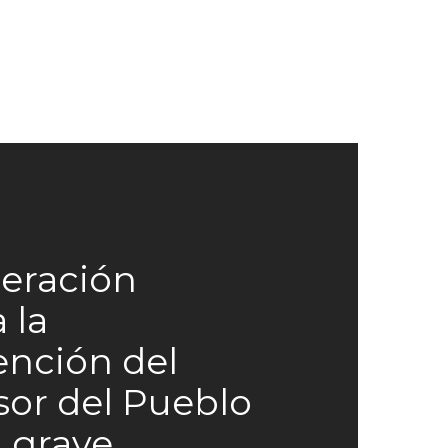
eración
a la
ención del
or del Pueblo
a grave