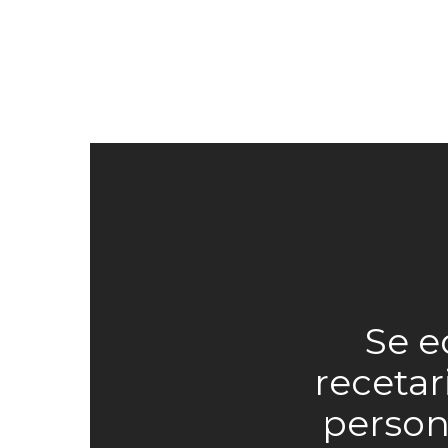
Se e
recetar
person