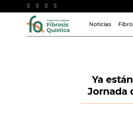
Skip
twitter
facebook
youtube
instagram
to
main
Noticias
Fibro
content
Ya están
Jornada d