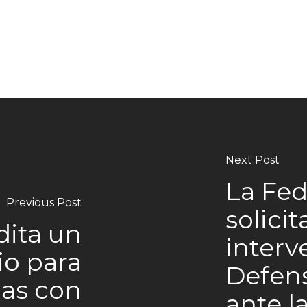
Next Post
La Fed
Previous Post
solicit
dita un
interv
io para
Defens
as con
ante l