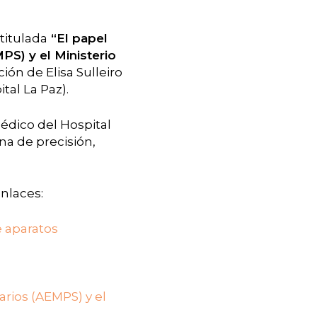
titulada
“El papel
S) y el Ministerio
ción de Elisa Sulleiro
tal La Paz).
médico del Hospital
na de precisión,
enlaces:
e aparatos
rios (AEMPS) y el