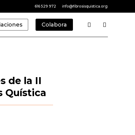
616 529 972
info@fibrosisquistica.org
search
iaciones
Colabora
 de la II
s Quística