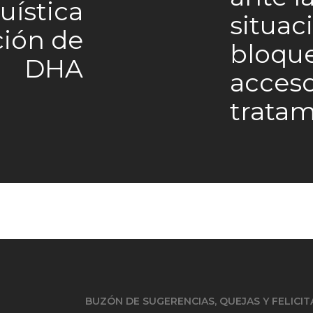
uística
situac
ción de
bloque
DHA
acceso
tratam
BUZÓN DE SUGERENCIAS, QUEJAS Y FELICI