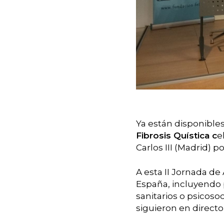
Ya están disponible
Fibrosis Quística c
e
Carlos III (Madrid) po
A esta II Jornada d
España, incluyendo p
sanitarios o psicos
siguieron en directo