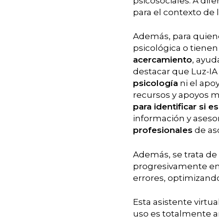
psicosociales. A di
para el contexto de l
Además, para quiene
psicológica o tiene
acercamiento
, ayud
destacar que Luz-IA
psicología
ni el apoy
recursos y apoyos m
para identificar si 
información y asesor
profesionales
de as
Además, se trata de
progresivamente en l
errores, optimizand
Esta asistente virtua
uso es totalmente a