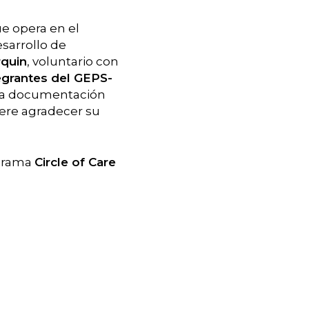
ue opera en el
esarrollo de
rquin
, voluntario con
egrantes del GEPS-
 la documentación
iere agradecer su
ograma
Circle of Care