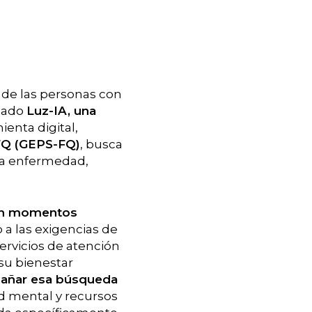
l de las personas con
llado
Luz-IA, una
ienta digital,
 FQ (GEPS-FQ)
, busca
sta enfermedad,
 en momentos
 a las exigencias de
ervicios de atención
su bienestar
pañar esa búsqueda
d mental y recursos