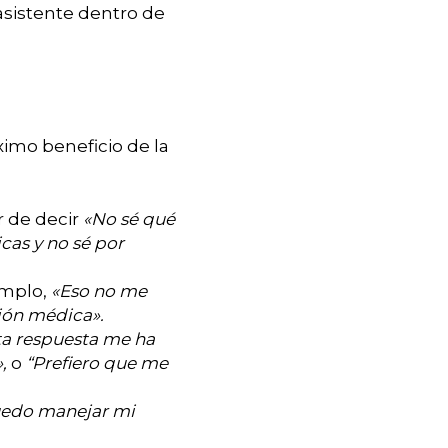
asistente dentro de
áximo beneficio de la
r de decir
«No sé qué
cas y no sé por
emplo,
«Eso no me
sión médica».
ta respuesta me ha
»,
o
“Prefiero que me
edo manejar mi