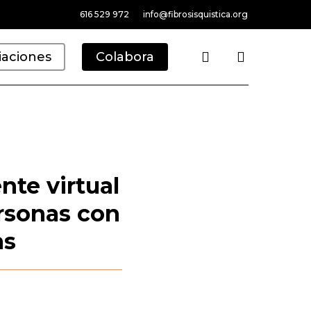
616 529 972
info@fibrosisquistica.org
search
iaciones
Colabora
nte virtual
ersonas con
as