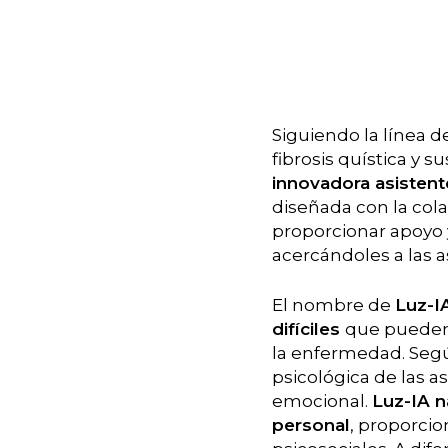
Siguiendo la línea d
fibrosis quística y 
innovadora asistente 
diseñada con la col
proporcionar apoyo 
Hit enter to search or ESC to close
acercándoles a las a
El nombre de
Luz-I
difíciles
que pueden 
la enfermedad. Segú
psicológica de las a
emocional.
Luz-IA 
personal
, proporci