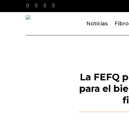
Skip
twitter
facebook
youtube
instagram
to
main
Noticias
Fibro
content
La FEFQ pr
para el bi
f