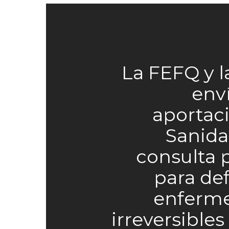
La FEFQ y 
env
aportac
Sanida
consulta 
para def
enferm
irreversibles