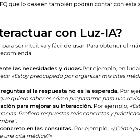
 FQ que lo deseen también podrán contar con esta 
eractuar con Luz-IA?
para ser intuitiva y fácil de usar. Para obtener el m
e recomienda:
ente las necesidades y dudas.
Por ejemplo, en luga
ecir
«Estoy preocupado por organizar mis citas médi
.
reguntas si la respuesta no es la esperada.
Por ej
lo que quiero saber es cómo prepararme para una revi
ación para mejorar su interacción.
Por ejemplo,
«Es
acias. Prefiero respuestas más concretas y prácticas
mbre”.
 concreto en las consultas.
Por ejemplo,
«¿Cómo pu
e una cita médica?»