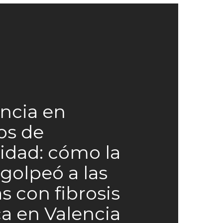
encia en
os de
idad: cómo la
olpeó a las
as con fibrosis
ca en Valencia