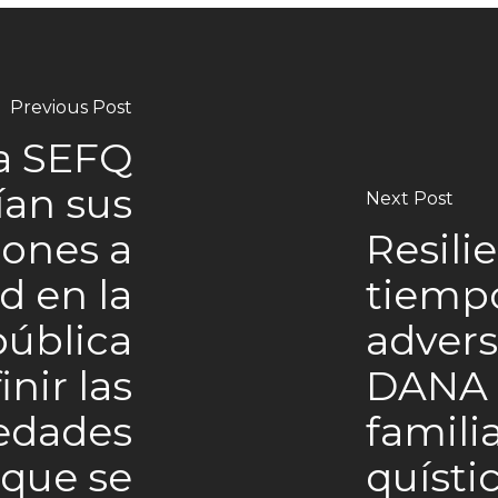
Previous Post
la SEFQ
ían sus
Next Post
iones a
Resili
d en la
tiemp
pública
advers
inir las
DANA g
edades
famili
 que se
quísti