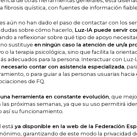
ferencia de otras herramientas generales, está dise
a fibrosis quística, con fuentes de información fiable
s aún no han dado el paso de contactar con los ser
n dudas sobre cómo hacerlo,
Luz-IA puede servir c
ando a reflexionar sobre qué tipo de apoyo necesita
 no sustituye
en
ningún caso la atención de un/a pro
o o la terapia psicológica, sino que facilita la orienta
ás adecuados para la persona. Interactuar con Luz-I
es necesario contar con asistencia especializada
, pa
amiento, o para guiar a las personas usuarias hacia
ociaciones de FQ.
una herramienta en constante evolución
, que mejo
as próximas semanas, ya que su uso permitirá identi
o así su funcionamiento.
l está
ya disponible en la web de la Federación Es
nónimo, garantizando de este modo la privacidad de 