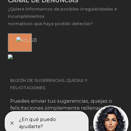
CANAL DE DENUNCIAS
¿Quiere informarnos de posibles irregularidades e
incumplimientos
normativos que haya podido detectar?
BUZÓN DE SUGERENCIAS, QUEJAS Y
FELICITACIONES
Puedes enviar tus sugerencias, quejas o
felicitaciones simplemente rellenando este
formulario.