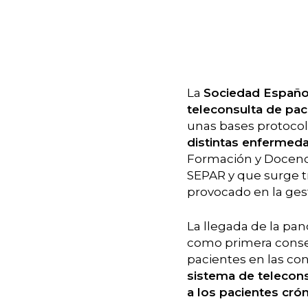
Hit enter to search or ESC to close
La
Sociedad Español
teleconsulta de pac
unas bases protoco
distintas enfermeda
Formación y Docenci
SEPAR y que surge tr
provocado en la gest
La llegada de la pan
como primera consec
pacientes en las co
sistema de telecons
a los pacientes crón