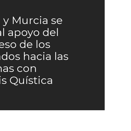
a y Murcia se
l apoyo del
so de los
dos hacia las
nas con
is Quística