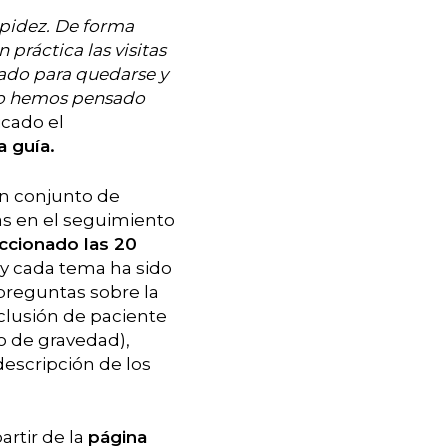
rapidez. De forma
práctica las visitas
gado para quedarse y
llo hemos pensado
icado el
 guía.
n conjunto de
as en el seguimiento
ccionado las 20
, y cada tema ha sido
preguntas sobre la
xclusión de paciente
 de gravedad),
escripción de los
artir de la
página