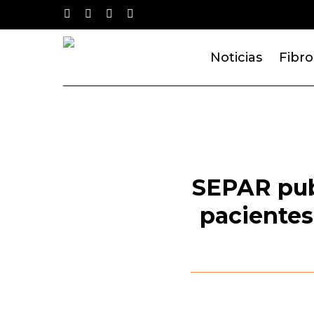
Skip
twitter
facebook
youtube
instagram
to
main
Noticias
Fibro
content
SEPAR publ
pacientes 