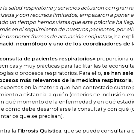
 la salud respiratoria y servicios actuaron con gran 
tizada y con recursos limitados, empezaron a poner en 
ado un tiempo hemos vistas que esta práctica ha lle
 más en el seguimiento de nuestros pacientes, por e
e proponer formas de actuación conjuntas»
, ha expl
nacid, neumólogo y uno de los coordinadores de la
econsulta de pacientes respiratorios»
proporciona u
icas y muy prácticas para facilitar las teleconsult
ogías o procesos respiratorios. Para ello,
se han sele
cesos más relevantes de la medicina respiratoria
s expertos en la materia que han contestado cuatro 
iento a distancia: a quién (criterios de inclusión-e
(en qué momento de la enfermedad y en qué estadio
e cómo debe desarrollarse la consulta) y con qué (d
arios que se precisan).
ntra la
Fibrosis Quística
, que se puede consultar a p