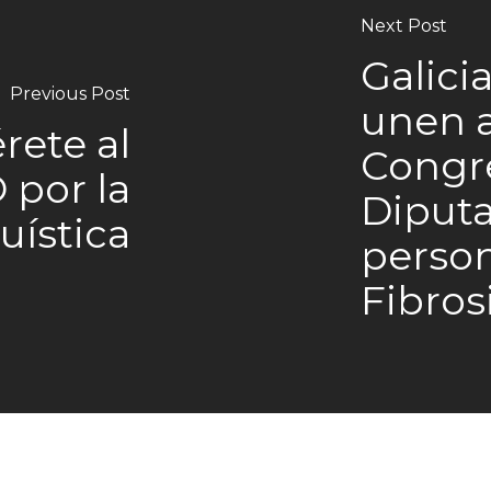
Next Post
Galici
Previous Post
unen a
rete al
Congre
por la
Diputa
uística
perso
Fibros