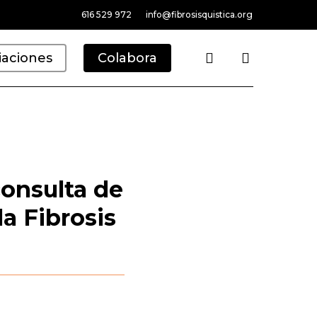
616 529 972
info@fibrosisquistica.org
search
iaciones
Colabora
consulta de
la Fibrosis