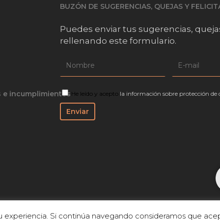
BUZÓN DE SUGERENCIAS, QUEJAS Y FELICI
Puedes enviar tus sugerencias, queja
rellenando este formulario.
s e incumplimientos
He leído y acepto
la información sobre protección de 
 su experiencia. Si continúa navegando consideramos que acep
 de Privacidad
|
Aviso Legal
|
Política de cookies
|
Accesibilidad
|