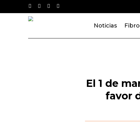
Skip
twitter
facebook
youtube
instagram
to
main
Noticias
Fibro
content
El 1 de ma
favor 