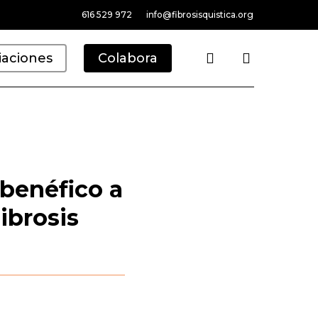
616 529 972
info@fibrosisquistica.org
search
iaciones
Colabora
 benéfico a
ibrosis