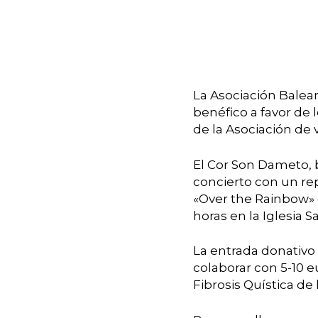
Presiona enter para buscar o ESC para cer
La Asociación Balear
benéfico a favor de 
de la Asociación de
El Cor Son Dameto, b
concierto con un re
«Over the Rainbow» en
horas en la Iglesia 
La entrada donativo 
colaborar con 5-10 
Fibrosis Quística de 