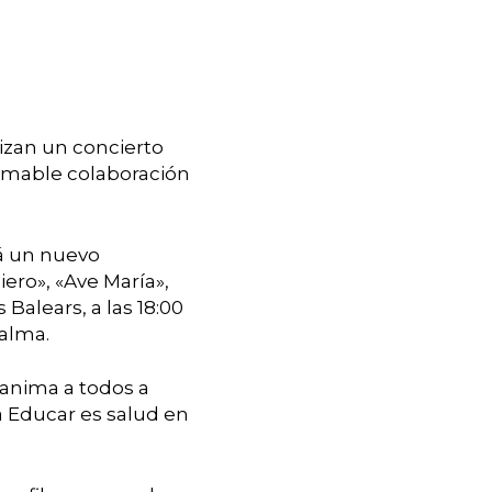
nizan un concierto
stimable colaboración
rá un nuevo
ero», «Ave María»,
 Balears, a las 18:00
Palma.
e anima a todos a
a Educar es salud en