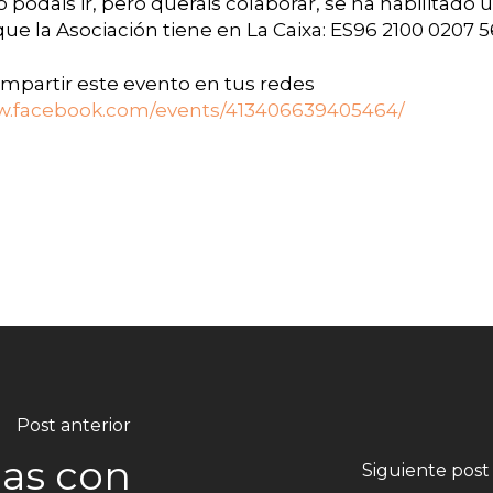
podáis ir, pero queráis colaborar, se ha habilitado un
e la Asociación tiene en La Caixa: ES96 2100 0207 
partir este evento en tus redes
ww.facebook.com/events/413406639405464/
Post anterior
nas con
Siguiente post