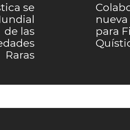
tica se
Colabo
Mundial
nueva 
de las
para F
edades
Quísti
Raras