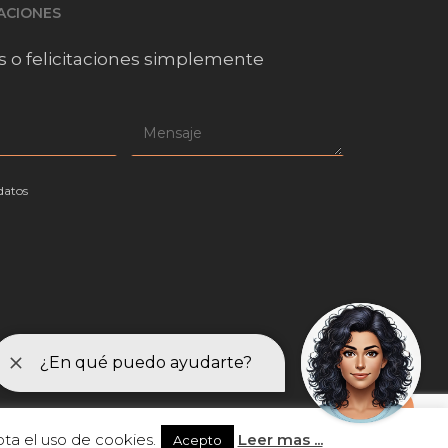
TACIONES
s o felicitaciones simplemente
datos
Share
ta el uso de cookies.
Leer mas ...
Diseño web Outsiders ⚡
Acepto