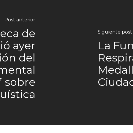
Post anterior
teca de
Siguiente post
ió ayer
La Fu
ión del
Respir
mental
Medall
” sobre
Ciuda
uística