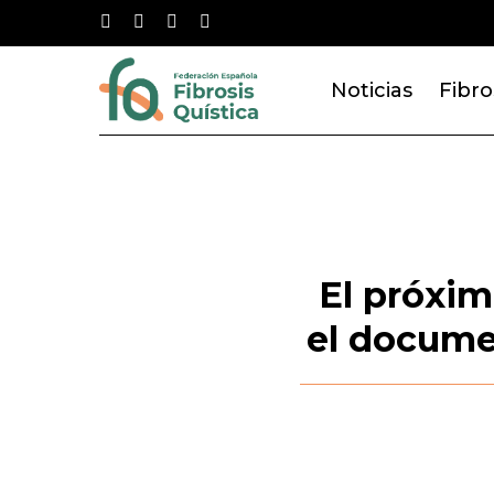
Skip
twitter
facebook
youtube
instagram
to
main
Noticias
Fibro
content
El próxim
el documen