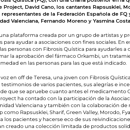
e Project, David Cano, los cantantes Rapsusklei, 
 representantes de la Federación Española de FQ y
dad Valenciana, Fernando Moreno y Yasmina Costa
una plataforma creada por un grupo de artistas y p
as para ayudar a asociaciones con fines sociales. En 
s personas con Fibrosis Quística para ayudarles a d
ar la aprobación del fármaco Orkambi, un tratamien
rmedad en las personas para las que está indicado.
oz en off de Teresa, una joven con Fibrosis Quístic
 testimonios de varios pacientes, sus alegrías e inc
ia de que se apruebe cuanto antes el medicamento 
Proyect ha contado con la participación de la Asociac
nidad Valenciana y también con la colaboración de
p como Rapsusklei, Sharif, Green Valley, Morodo, F
a los pacientes y hacerse eco de sus reivindicacion
an creado una colección limitada de productos solid