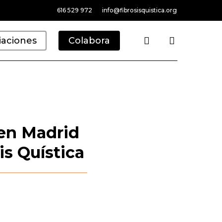
616 529 972
info@fibrosisquistica.org
search
iaciones
Colabora
 en Madrid
is Quística