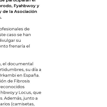
Morodo, Fyahbwoy y
 de la Asociación
.
rofesionales de
este caso se han
ivulgar su
to frenaría el
a, el documental
ertidumbres, su día a
Orkambi en España.
ión de Fibrosis
 reconocidos
yahbwoy y Locus, que
es. Además, junto a
arios (camisetas,