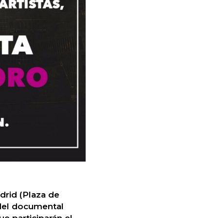
drid (Plaza de
 del documental
ue participarán el