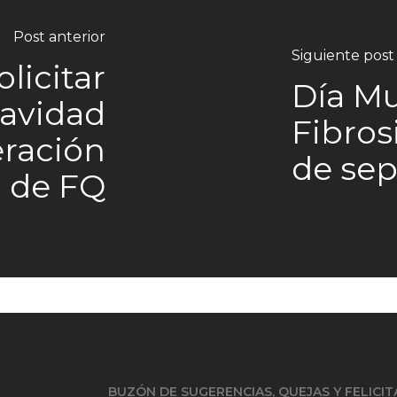
Post anterior
Siguiente post
licitar
Día Mu
Navidad
Fibrosi
eración
de se
 de FQ
BUZÓN DE SUGERENCIAS, QUEJAS Y FELICI