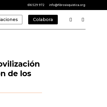
616 529 972
info@fibrosisquistica.org
search
iaciones
Colabora
vilización
ón de los