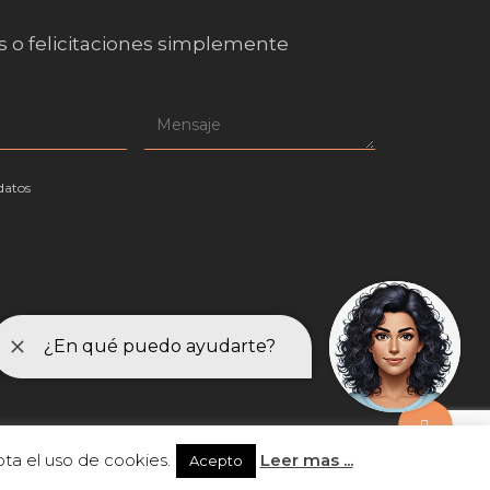
s o felicitaciones simplemente
datos
Share
ta el uso de cookies.
Leer mas ...
Diseño web Outsiders ⚡
Acepto