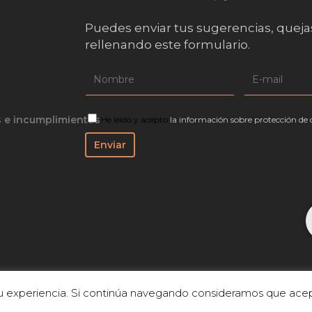
Puedes enviar tus sugerencias, queja
rellenando este formulario.
s e incumplimientos
He leído y acepto
la información sobre protección de 
 su experiencia. Si continúa navegando consideramos que acep
 de Privacidad
|
Aviso Legal
|
Política de cookies
|
Accesibilidad
|