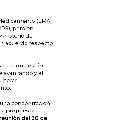
 Medicamento (EMA)
MPS), pero en
Ministerio de
 un acuerdo respecto
partes, que están
e avanzando y el
uperar.
nto.
n una concentración
una
propuesta
reunión del 30 de