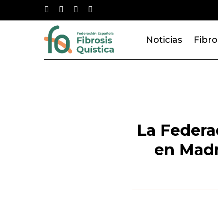
Skip
twitter
facebook
youtube
instagram
to
main
Noticias
Fibro
content
La Federa
en Madri