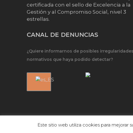
certificada con el sello de Excelencia a la
Gestión y al Compromiso Social, nivel 3
estrellas.
CANAL DE DENUNCIAS
¿Quiere informarnos de posibles irregularidade
normativos que haya podido detectar?
Este sitio web utiliza cookies para mejorar
© 2026 FEFQ.
Política