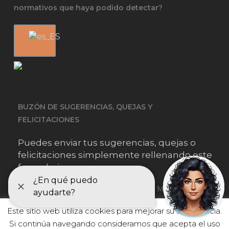
normativos que haya podido detectar?
BUZÓN DE SUGERENCIAS, QUEJAS Y
FELICITACIONES
Puedes enviar tus sugerencias, quejas o
felicitaciones simplemente rellenando este
formulario.
Este sitio web utiliza cookies para mejorar su experiencia.
He leído y acepto
la información sobre protección de datos
Si continúa navegando consideramos que acepta el uso