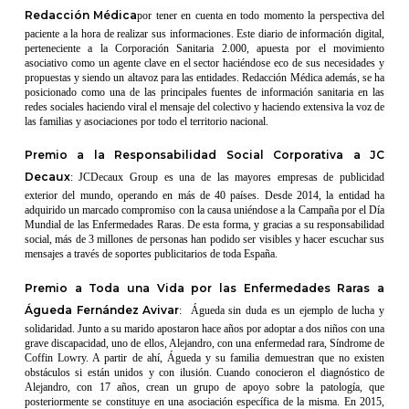
Redacción Médica
por tener en cuenta en todo momento la perspectiva del
paciente a la hora de realizar sus informaciones. Este diario de información digital,
perteneciente a la Corporación Sanitaria 2.000, apuesta por el movimiento
asociativo como un agente clave en el sector haciéndose eco de sus necesidades y
propuestas y siendo un altavoz para las entidades. Redacción Médica además, se ha
posicionado como una de las principales fuentes de información sanitaria en las
redes sociales haciendo viral el mensaje del colectivo y haciendo extensiva la voz de
las familias y asociaciones por todo el territorio nacional.
Premio a la Responsabilidad Social Corporativa a JC
Decaux
: JCDecaux Group es una de las mayores empresas de publicidad
exterior del mundo, operando en más de 40 países. Desde 2014, la entidad ha
adquirido un marcado compromiso con la causa uniéndose a la Campaña por el Día
Mundial de las Enfermedades Raras. De esta forma, y gracias a su responsabilidad
social, más de 3 millones de personas han podido ser visibles y hacer escuchar sus
mensajes a través de soportes publicitarios de toda España.
Premio a Toda una Vida por las Enfermedades Raras a
Águeda Fernández Avivar
: Águeda sin duda es un ejemplo de lucha y
solidaridad. Junto a su marido apostaron hace años por adoptar a dos niños con una
grave discapacidad, uno de ellos, Alejandro, con una enfermedad rara, Síndrome de
Coffin Lowry. A partir de ahí, Águeda y su familia demuestran que no existen
obstáculos si están unidos y con ilusión. Cuando conocieron el diagnóstico de
Alejandro, con 17 años, crean un grupo de apoyo sobre la patología, que
posteriormente se constituye en una asociación específica de la misma. En 2015,