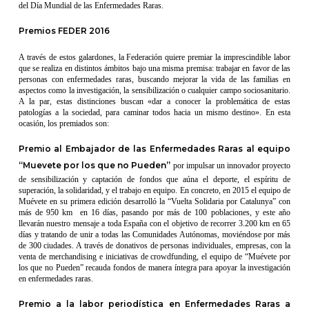
del Día Mundial de las Enfermedades Raras.
Premios FEDER 2016
A través de estos galardones, la Federación quiere premiar la imprescindible labor
que se realiza en distintos ámbitos bajo una misma premisa: trabajar en favor de las
personas con enfermedades raras, buscando mejorar la vida de las familias en
aspectos como la investigación, la sensibilización o cualquier campo sociosanitario.
A la par, estas distinciones buscan «dar a conocer la problemática de estas
patologías a la sociedad, para caminar todos hacia un mismo destino». En esta
ocasión, los premiados son:
Premio al Embajador de las Enfermedades Raras al equipo
“Muevete por los que no Pueden”
por impulsar un innovador proyecto
de sensibilización y captación de fondos que aúna el deporte, el espíritu de
superación, la solidaridad, y el trabajo en equipo. En concreto, en 2015 el equipo de
Muévete en su primera edición desarrolló la “Vuelta Solidaria por Catalunya” con
más de 950 km en 16 días, pasando por más de 100 poblaciones, y este año
llevarán nuestro mensaje a toda España con el objetivo de recorrer 3.200 km en 65
días y tratando de unir a todas las Comunidades Autónomas, moviéndose por más
de 300 ciudades. A través de donativos de personas individuales, empresas, con la
venta de merchandising e iniciativas de crowdfunding, el equipo de “Muévete por
los que no Pueden” recauda fondos de manera íntegra para apoyar la investigación
en enfermedades raras.
Premio a la labor periodística en Enfermedades Raras a