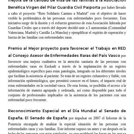
mejora de la calidad de vida de las familias a la Asociación
Benéfica Virgen del Pilar Guardia Civil Paiporta
por haber llevado
a cabo el proyecto “Reto Solidario Camino a Madrid” con el objetivo de hacer
visible la problemática de las personas con enfermedades poco frecuentes. Esta
iniciativa surge de la ilusión y el esfuerzo generoso de esta Asociación liderada por
Guardias Civiles que a través del deporte decidió unir a 3 autonomías (Comunidad
Valenciana, Madrid y Castilla La Mancha) y ejemplificar el espíritu de superación y
fuerza de las familias con enfermedades raras.
Premio al Mejor proyecto para favorecer el Trabajo en RED
al Consejo Asesor de Enfermedades Raras del País Vasco
por
favorecer una mejora cualitativa en la atención sanitaria de las personas con
enfermedades raras en Euskadi a través de la implantación de un registro
epidemiológico específico para estas patologías, integrado en los diferentes niveles
que facilitan la asistencia al paciente. Se trata de un registro exhaustivo y fiable, con
información epidemiológica, que permitirá conocer en el futuro, el impacto real de
estas enfermedades en la sociedad vasca. De esta forma, se posibilita el acceso a la
información de manera agrupada y ordenada, así como disponible para todo el
conjunto de profesionales implicados en la asistencia de los pacientes con una
enfermedad poco frecuente.
Reconocimiento Especial en el Día Mundial al Senado de
España. El Senado de España
por impulsar en 2007 el Informe de la
Ponencia encargada de analizar la especial situación de las personas con
enfermedades raras y sus familias. Este informe supuso un antes y un después en la
lucha de las personas con estas patologías, ya que estableció las bases en las que se