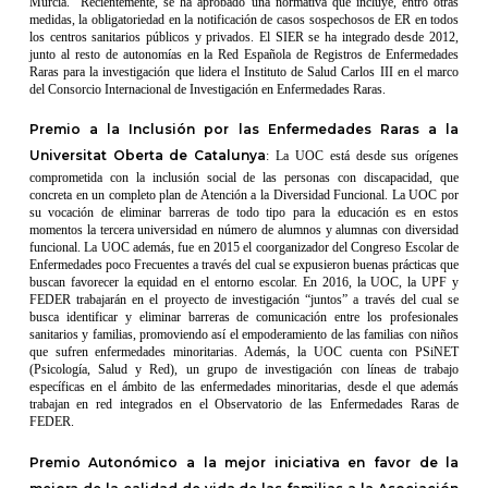
Murcia. Recientemente, se ha aprobado una normativa que incluye, entro otras
medidas, la obligatoriedad en la notificación de casos sospechosos de ER en todos
los centros sanitarios públicos y privados. El SIER se ha integrado desde 2012,
junto al resto de autonomías en la Red Española de Registros de Enfermedades
Raras para la investigación que lidera el Instituto de Salud Carlos III en el marco
del Consorcio Internacional de Investigación en Enfermedades Raras.
Premio a la Inclusión por las Enfermedades Raras a la
Universitat Oberta de Catalunya
: La UOC está desde sus orígenes
comprometida con la inclusión social de las personas con discapacidad, que
concreta en un completo plan de Atención a la Diversidad Funcional. La UOC por
su vocación de eliminar barreras de todo tipo para la educación es en estos
momentos la tercera universidad en número de alumnos y alumnas con diversidad
funcional. La UOC además, fue en 2015 el coorganizador del Congreso Escolar de
Enfermedades poco Frecuentes a través del cual se expusieron buenas prácticas que
buscan favorecer la equidad en el entorno escolar. En 2016, la UOC, la UPF y
FEDER trabajarán en el proyecto de investigación “juntos” a través del cual se
busca identificar y eliminar barreras de comunicación entre los profesionales
sanitarios y familias, promoviendo así el empoderamiento de las familias con niños
que sufren enfermedades minoritarias. Además, la UOC cuenta con PSiNET
(Psicología, Salud y Red), un grupo de investigación con líneas de trabajo
específicas en el ámbito de las enfermedades minoritarias, desde el que además
trabajan en red integrados en el Observatorio de las Enfermedades Raras de
FEDER.
Premio Autonómico a la mejor iniciativa en favor de la