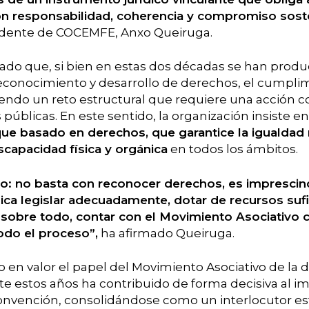
con responsabilidad, coherencia y compromiso sost
sidente de COCEMFE, Anxo Queiruga.
do que, si bien en estas dos décadas se han produ
 reconocimiento y desarrollo de derechos, el cumpli
endo un reto estructural que requiere una acción c
 públicas. En este sentido, la organización insiste en
ue basado en derechos, que garantice la igualdad r
scapacidad física y orgánica
en todos los ámbitos.
aro: no basta con reconocer derechos, es imprescin
ica legislar adecuadamente, dotar de recursos sufi
y, sobre todo, contar con el Movimiento Asociativo
odo el proceso”,
ha afirmado Queiruga.
 en valor el papel del Movimiento Asociativo de la d
te estos años ha contribuido de forma decisiva al 
Convención, consolidándose como un interlocutor est