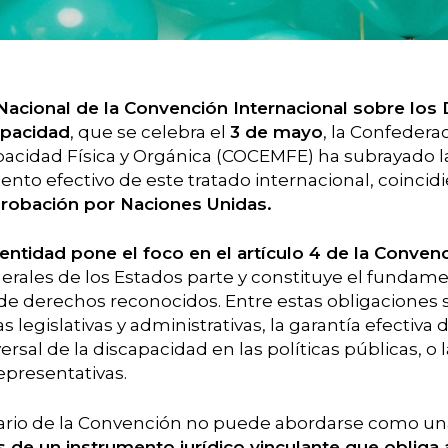
Nacional de la Convención Internacional sobre los
apacidad
, que se celebra el
3 de mayo
, la Confedera
acidad Física y Orgánica (COCEMFE) ha subrayado l
ento efectivo de este tratado internacional, coincid
probación por Naciones Unidas.
 entidad pone el foco en el artículo 4 de la Conven
erales de los Estados parte y constituye el fundame
 de derechos reconocidos. Entre estas obligaciones 
legislativas y administrativas, la garantía efectiva d
ersal de la discapacidad en las políticas públicas, o
epresentativas.
rsario de la Convención no puede abordarse como 
de un instrumento jurídico vinculante que obliga 