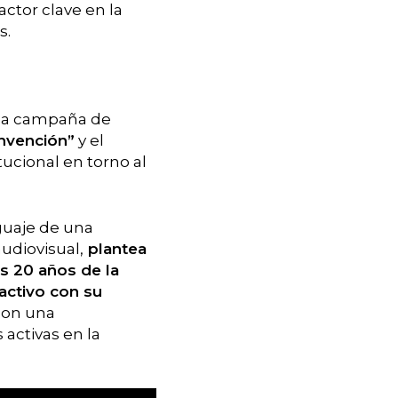
ctor clave en la
s.
una campaña de
nvención”
y el
tucional en torno al
guaje de una
udiovisual,
plantea
os 20 años de la
ctivo con su
con una
 activas en la