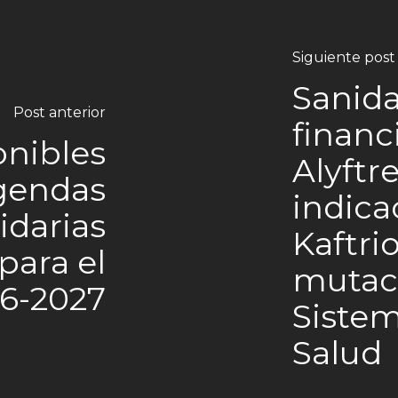
Siguiente post
Sanida
Post anterior
financ
onibles
Alyftr
agendas
indica
idarias
Kaftri
para el
mutaci
26-2027
Sistem
Salud