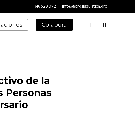
616 529 972
info@fibrosisquistica.org
search
iaciones
Colabora
tivo de la
s Personas
rsario