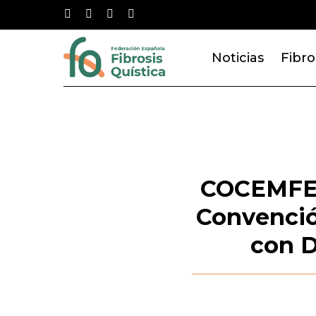
Skip
twitter
facebook
youtube
instagram
to
main
Noticias
Fibro
content
COCEMFE a
Convenció
con D