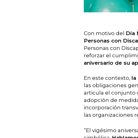
Con motivo del
Día 
Personas con Disc
Personas con Discap
reforzar el cumplimi
aniversario de su a
En este contexto,
la
las obligaciones gen
articula el conjunto
adopción de medidas 
incorporación transv
las organizaciones r
“El vigésimo anive
simbólica.
Hablamos 