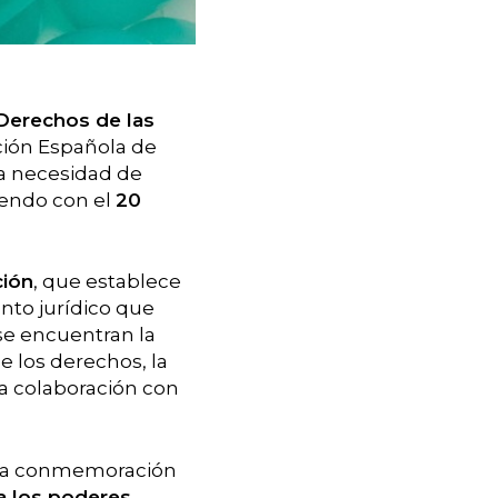
 Derechos de las
ción Española de
a necesidad de
iendo con el
20
ción
, que establece
nto jurídico que
se encuentran la
e los derechos, la
 la colaboración con
una conmemoración
a los poderes