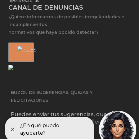
nivel 3 estrellas.
CANAL DE DENUNCIAS
¿Quiere informarnos de posibles irregularidades e
incumplimientos
normativos que haya podido detectar?
BUZÓN DE SUGERENCIAS, QUEJAS Y
FELICITACIONES
Puedes enviar tus sugerencias, quejas o
felicitaciones simplemente rellenando este
formulario.