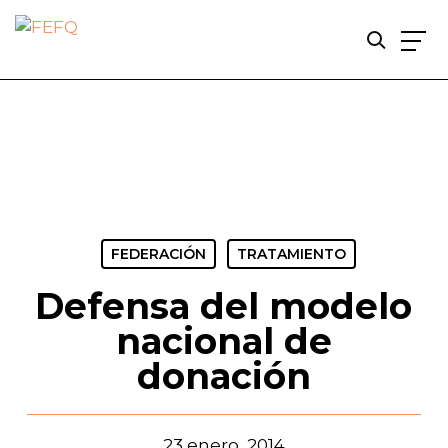
Skip
to
main
content
FEDERACIÓN
TRATAMIENTO
Defensa del modelo
nacional de
donación
23 enero, 2014