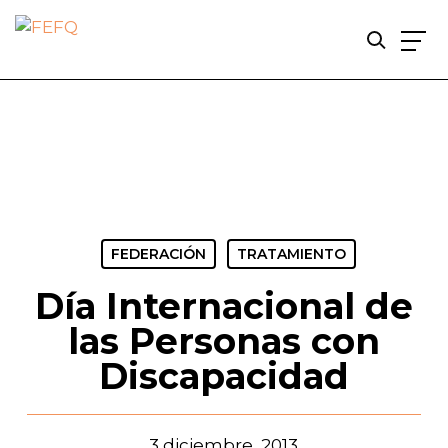
Skip
to
main
content
FEDERACIÓN
TRATAMIENTO
Día Internacional de
las Personas con
Discapacidad
3 diciembre, 2013