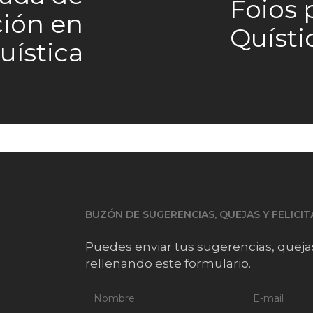
Foios 
ción en
Quísti
uística
BUZÓN DE SUGERENCIAS, QUEJAS Y FELICI
Puedes enviar tus sugerencias, queja
rellenando este formulario.