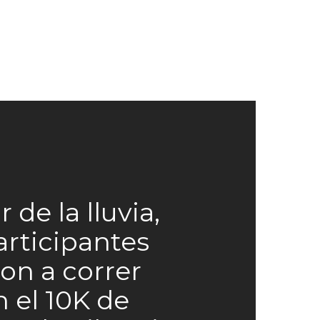
 de la lluvia,
articipantes
ron a correr
n el 10K de