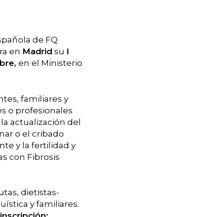
Española de FQ
bra en
Madrid
su
I
mbre,
en el Ministerio
tes, familiares y
es o profesionales
la actualización del
nar o el cribado
e y la fertilidad y
s con Fibrosis
tas, dietistas-
ística y familiares.
inscripción: