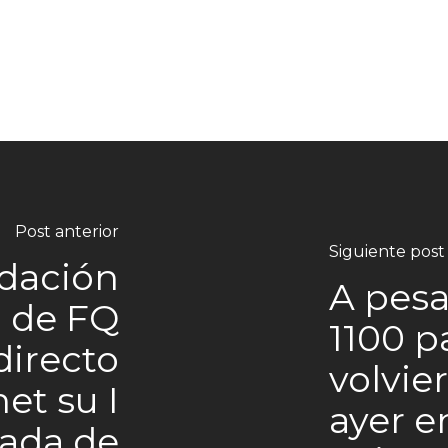
Post anterior
Siguiente post
dación
A pesar
 de FQ
1100 p
directo
volvie
et su I
ayer e
ada de