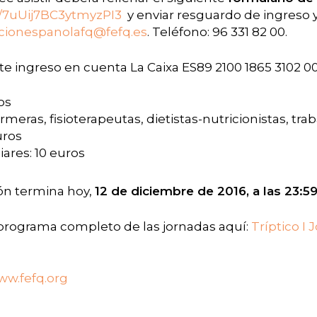
s/7uUij7BC3ytmyzPI3
y enviar resguardo de ingreso 
cionespanolafq@fefq.es
. Teléfono: 96 331 82 00.
e ingreso en cuenta La Caixa ES89 2100 1865 3102 00
os
meras, fisioterapeutas, dietistas-nutricionistas, trab
uros
iares: 10 euros
ión termina hoy,
12 de diciembre de 2016, a las 23:59
 programa completo de las jornadas aquí:
Tríptico I
ww.fefq.org