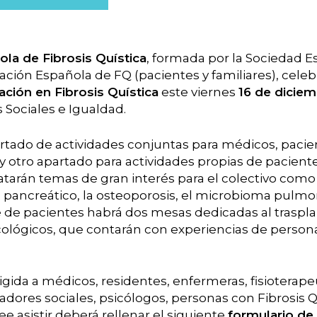
la de Fibrosis Quística
, formada por la Sociedad 
ación Española de FQ (pacientes y familiares), cele
ación en Fibrosis Quística
este viernes
16 de dicie
s Sociales e Igualdad.
rtado de actividades conjuntas para médicos, pacien
 y otro apartado para actividades propias de pacient
ratarán temas de gran interés para el colectivo como 
o pancreático, la osteoporosis, el microbioma pulmo
e de pacientes habrá dos mesas dedicadas al trasplant
ológicos, que contarán con experiencias de persona
rigida a médicos, residentes, enfermeras, fisioterapeu
jadores sociales, psicólogos, personas con Fibrosis Qu
 asistir deberá rellenar el siguiente
formulario de 