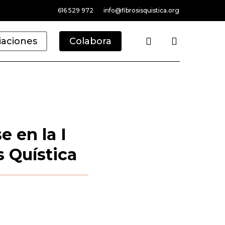
616 529 972
info@fibrosisquistica.org
search
iaciones
Colabora
e en la I
s Quística