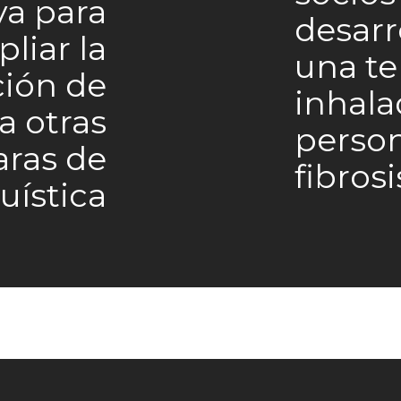
va para
desarr
liar la
una te
ción de
inhala
 a otras
perso
aras de
fibrosi
quística