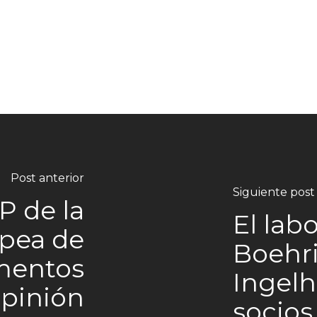
Post anterior
Siguiente post
P de la
El lab
pea de
Boehr
mentos
Ingelh
opinión
socios 