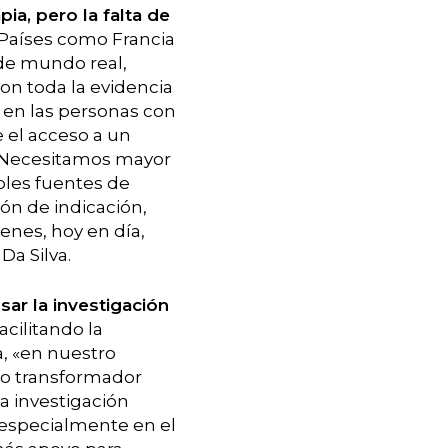
a, pero la falta de
 Países como Francia
de mundo real,
on toda la evidencia
 en las personas con
e el acceso a un
. Necesitamos mayor
ples fuentes de
ón de indicación,
enes, hoy en día,
Da Silva.
ar la investigación
cilitando la
a, «en nuestro
cto transformador
a investigación
, especialmente en el