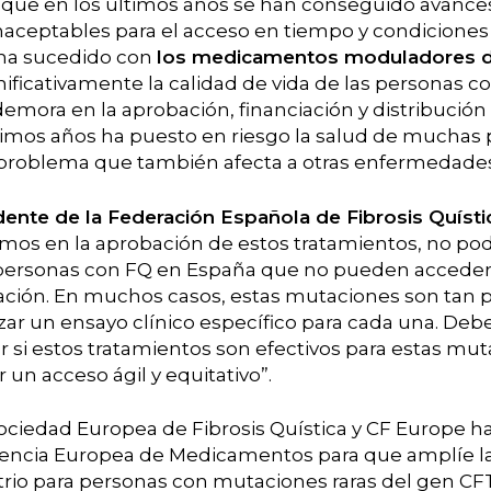
aunque en los últimos años se han conseguido avance
naceptables para el acceso en tiempo y condiciones
ha sucedido con
los medicamentos moduladores 
ificativamente la calidad de vida de las personas c
demora en la aprobación, financiación y distribució
timos años ha puesto en riesgo la salud de muchas
un problema que también afecta a otras enfermedades
idente de la Federación Española de Fibrosis Quísti
rimos en la aprobación de estos tratamientos, no p
personas con FQ en España que no pueden acceder 
cación. En muchos casos, estas mutaciones son tan
lizar un ensayo clínico específico para cada una. D
 si estos tratamientos son efectivos para estas mut
r un acceso ágil y equitativo”.
 Sociedad Europea de Fibrosis Quística y CF Europe 
encia Europea de Medicamentos para que amplíe la
trio para personas con mutaciones raras del gen CF