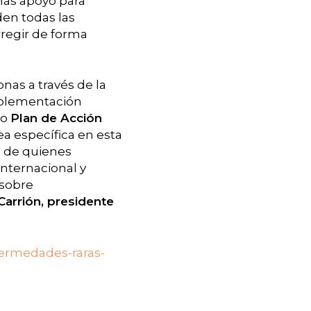
más apoyo para
en todas las
rregir de forma
nas a través de la
plementación
ro
Plan de Acción
a específica en esta
a de quienes
internacional y
 sobre
Carrión, presidente
ermedades-raras-