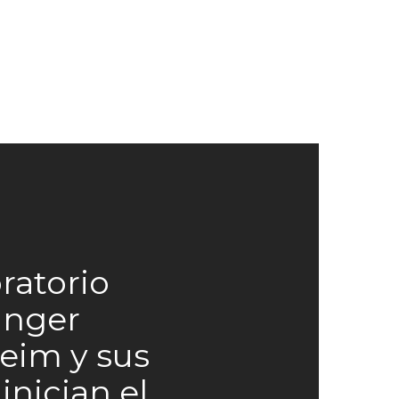
oratorio
inger
eim y sus
inician el