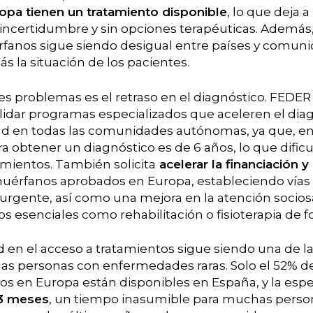
ropa tienen un tratamiento disponible
, lo que deja 
incertidumbre y sin opciones terapéuticas. Además, 
anos sigue siendo desigual entre países y comun
s la situación de los pacientes.
es problemas es el retraso en el diagnóstico. FEDER 
idar programas especializados que aceleren el diag
ad en todas las comunidades autónomas, ya que, en
 obtener un diagnóstico es de 6 años, lo que dificu
amientos. También solicita
acelerar la financiación y
uérfanos aprobados en Europa, estableciendo vías 
urgente, así como una mejora en la atención sociosa
os esenciales como rehabilitación o fisioterapia de f
d en el acceso a tratamientos sigue siendo una de la
las personas con enfermedades raras. Solo el 52% 
os en Europa están disponibles en España, y la esp
3 meses
, un tiempo inasumible para muchas persona