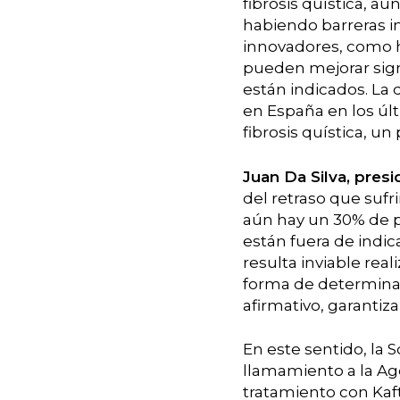
fibrosis quística, 
habiendo barreras i
innovadores, como 
pueden mejorar sign
están indicados. La 
en España en los úl
fibrosis quística, 
Juan Da Silva, pres
del retraso que suf
aún hay un 30% de 
están fuera de indi
resulta inviable rea
forma de determinar
afirmativo, garantiza
En este sentido, la
llamamiento a la Ag
tratamiento con Kaf