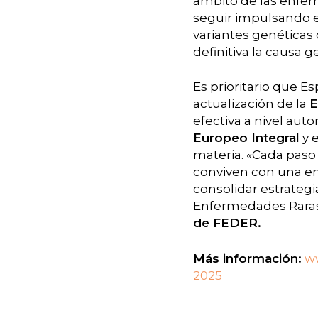
ámbito de las enfer
seguir impulsando e
variantes genéticas 
definitiva la causa 
Es prioritario que 
actualización de la
E
efectiva a nivel aut
Europeo Integral
y 
materia. «Cada paso
conviven con una enf
consolidar estrategi
Enfermedades Raras 
de FEDER.
Más información:
w
2025