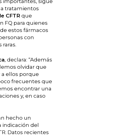
s importantes, sigue
 a tratamientos
de CFTR
que
on FQ para quienes
n de estos fármacos
 personas con
 raras.
ca
, declara: “Además
odemos olvidar que
a ellos porque
 poco frecuentes que
ebemos encontrar una
aciones y, en caso
han hecho un
 indicación del
TR. Datos recientes