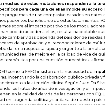
ue
muchas de estas mutaciones responden a la terapi
pecíficos para cada una de ellas impide su acceso
.
o programas de uso compasivo basados en datos 
s pacientes beneficiarse de estos tratamientos. «C
nemos sobre el impacto positivo de los moduladores
e han podido acceder a ellos, resulta inaceptable qu
ede cambiar vidas dependa del país donde residas
procesos de aprobación y el reconocimiento de múlti
be dar una respuesta rápida y urgente a la ampliaci
rtunidad real de mejora en la calidad de vida de qui
n terapéutica por una cuestión burocrática», afirma 
ER como la FEFQ insisten en la necesidad de
impuls
s, incentivando la colaboración público-privada y fa
nocimiento a la atención clínica. Según Juan Da Silv
iendo los frutos de años de investigación y el impa
enen en la calidad de vida de las personas con FQ. L
ad en la agenda política y sanitaria de nuestro país