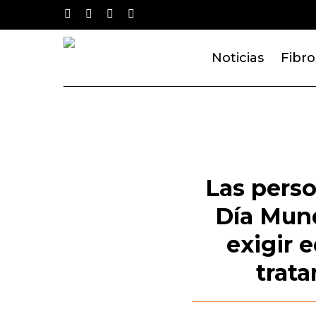
Skip
twitter
facebook
youtube
instagram
to
main
Noticias
Fibro
content
Las perso
Día Mund
exigir 
trata