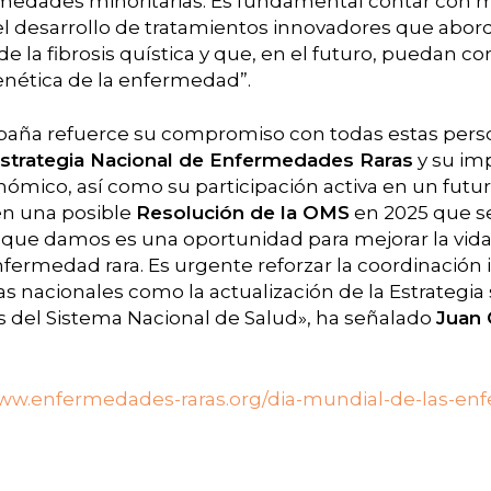
medades minoritarias. Es fundamental contar con 
l desarrollo de tratamientos innovadores que abord
de la fibrosis quística y que, en el futuro, puedan co
genética de la enfermedad”.
España refuerce su compromiso con todas estas perso
strategia Nacional de Enfermedades Raras
y su im
onómico, así como su participación activa en un futu
en una posible
Resolución de la OMS
en 2025 que se
 que damos es una oportunidad para mejorar la vid
ermedad rara. Es urgente reforzar la coordinación 
as nacionales como la actualización de la Estrategia
del Sistema Nacional de Salud», ha señalado
Juan 
ww.enfermedades-raras.org/dia-mundial-de-las-enf