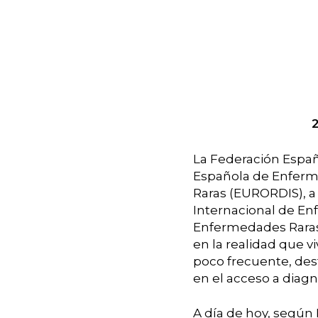
La Federación Españ
Española de Enferm
Raras (EURORDIS), a
Internacional de En
Enfermedades Raras.
en la realidad que 
Presiona enter para buscar o ESC para cer
poco frecuente, des
en el acceso a diagn
A día de hoy, según