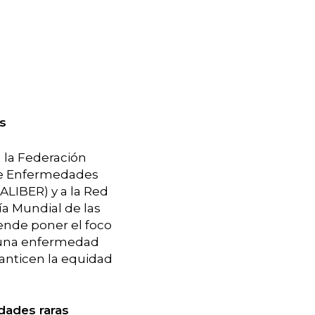
s
 la Federación
de Enfermedades
ALIBER) y a la Red
a Mundial de las
tende poner el foco
n una enfermedad
anticen la equidad
dades raras