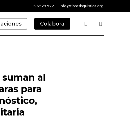
616 529 972
info@fibrosisquistica.org
search
iaciones
Colabora
e suman al
aras para
nóstico,
itaria