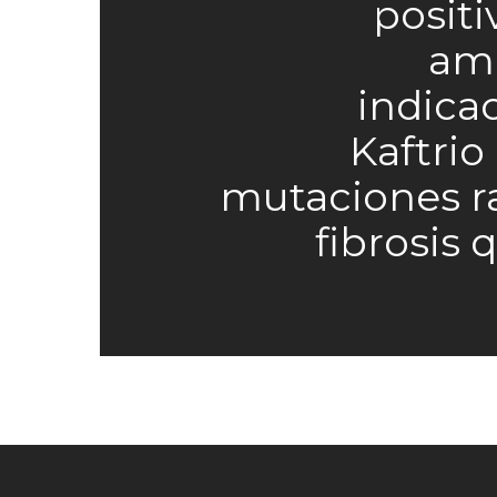
positi
amp
indica
Kaftrio
mutaciones r
fibrosis 