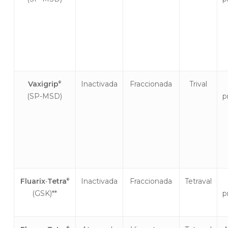
Vaxigrip
Inactivada
Fraccionada
Trival
®
(SP-MSD)
p
Fluarix
·
Tetra
Inactivada
Fraccionada
Tetraval
®
(GSK)**
p
®