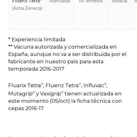
Fluenz
·
Tetra
Atenuada
Vir. enteros
Tetraval
A
(Astra·Zeneca)
* Experiencia limitada
** Vacuna autorizada y comercializada en
España, aunque no va a ser distribuida por el
fabricante en nuestro país para esta
temporada 2016-2017
Fluarix Tetra
, Fluenz Tetra
, Influvac
,
®
®
®
Mutagrip
y Vaxigrip
tienen actualizada en
®
®
este momento (05/oct) la ficha técnica con
cepas 2016-17